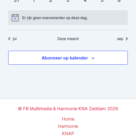
evenementen
evenementen
evenementen
evenementen
evenementen
evenementen
evenem
Er zijn geen evenementen op deze dag.
Bericht
jul
Deze maand
sep
Abonneer op kalender
© FB Multimedia & Harmonie KNA Zeddam 2026
Home
Harmonie
KNAP