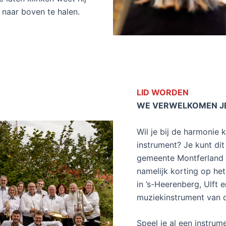
 naar boven te halen.
LID WORDEN
WE VERWELKOMEN JE
Wil je bij de harmonie
instrument? Je kunt dit 
gemeente Montferland w
namelijk korting op he
in ’s-Heerenberg, Ulft
muziekinstrument van d
Speel je al een instru