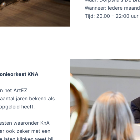
Wanneer: Iedere maan
Tijd: 20.00 – 22:00 uur
monieorkest KNA
an het ArtEZ
 aantal jaren bekend als
opgeleid heeft.
rkesten waaronder KnA
ar ook zeker met een
 laten klinken weet hij