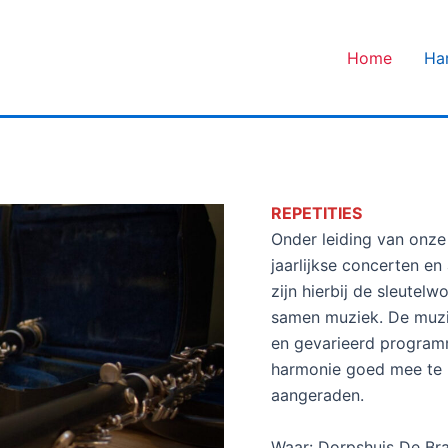
Home
Ha
REPETITIES
Onder leiding van onze
jaarlijkse concerten en
zijn hierbij de sleutel
samen muziek. De muzie
en gevarieerd programm
harmonie goed mee te
aangeraden.
Waar: Dorpshuis De Br