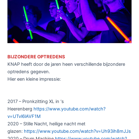
BIJZONDERE OPTREDENS
KNAP heeft door de jaren heen verschillende bijzondere
optredens gegeven.
Hier een kleine impressie:
2017 – Pronkzitting XL in ‘s
Heerenberg
https://www.youtube.com/watch?
v=UTvl6lAVF1M
2020 – Stille Nacht, heilige nacht met
glazen:
https://www.youtube.com/watch?v=Uh93ih8mJJs
2020 – Drum Machine
https://www.youtube.com/watch?