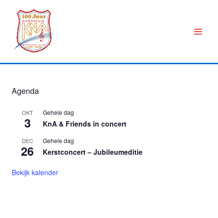
Ga
naar
de
inhoud
Agenda
Gehele dag
OKT
3
KnA & Friends in concert
Gehele dag
DEC
26
Kerstconcert – Jubileumeditie
Bekijk kalender